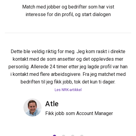
Match med jobber og bedrifter som har vist
interesse for din profil, og start dialogen
Dette ble veldig riktig for meg. Jeg kom raskt i direkte
kontakt med de som ansetter og det opplevdes mer
personlig. Allerede 24 timer etter jeg lagde profil var han
i kontakt med flere arbeidsgivere. Fra jeg matchet med
bedriften til jeg fikk jobb, tok det kun ti dager.
Les NRK-artikkel
Atle
Elma
Marina
Alv
Fikk jobb som Account Manager
Fikk jobb som medierådgiver
Fikk jobb som salgsagent
Fikk jobb i Oslo Øst Consulting Group