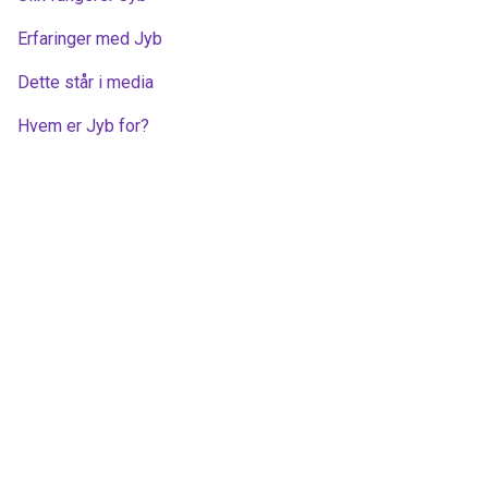
Erfaringer med Jyb
Dette står i media
Hvem er Jyb for?
Jobb i Jyb
Blogg
Kontakt oss
Informasjonskapsler
Brukervilkår
Personvern