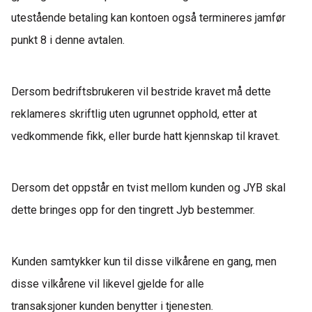
utestående betaling kan kontoen også termineres
j
amfør
punkt 8 i denne avtalen.
Dersom bedriftsbrukeren vil
bestride kravet
må dette
reklameres skriftlig uten ugrunnet opphold, etter at
vedkommende fikk, eller burde hatt kjennskap til
kravet.
Dersom det oppstår en tvist mellom kunden og JYB skal
dette bringes opp for
den
t
ingrett
Jyb
bestemmer.
Kunden
samtykker
kun til disse vilkårene en gang
, men
disse vilkårene vil likevel gjelde for alle
transaksjoner
kunden benytter i tjenesten.