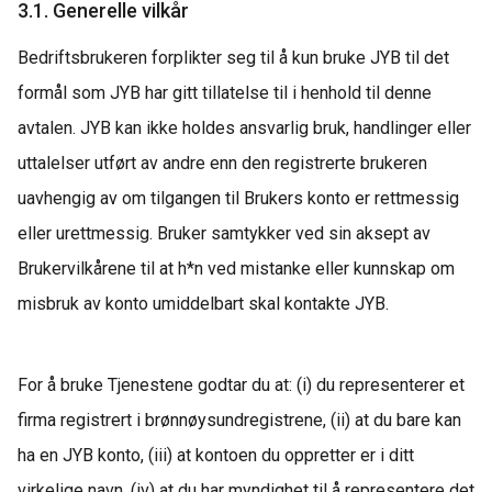
3.1. Generelle vilkår
Bedriftsbrukeren forplikter seg til å kun bruke JYB til det
formål som JYB har gitt tillatelse til i henhold til denne
avtalen.
JYB kan ikke holdes ansvarlig bruk, handlinger eller
uttalelser utført av andre enn den registrerte brukeren
uavhengig av om tilgangen til Brukers konto er rettmessig
eller urettmessig. Bruker samtykker ved sin aksept av
Brukervilkårene til at h*n ved mistanke eller kunnskap om
misbruk av konto umiddelbart skal kontakte JYB.
For å bruke Tjenestene godtar du at: (i) du
representerer
et
firma registrert i brønnøysundregistrene, (ii) at du bare kan
ha en JYB konto, (iii) at kontoen du oppretter er i ditt
virkelige navn,
(iv
) at du har myndighet til å representere det