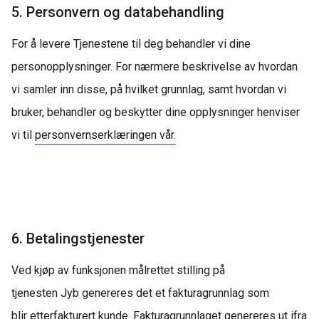
5. Personvern og databehandling
For å levere Tjenestene til deg behandler vi dine
personopplysninger. For nærmere beskrivelse av hvordan
vi samler inn disse, på hvilket grunnlag, samt hvordan vi
bruker, behandler og beskytter dine opplysninger
henviser
vi til
personvernserklæring
en vår
.
6. Betalingstjenester
Ved
kjøp av funksjonen målrettet stilling på
tjenesten
J
yb
genereres det et fakturagrunnlag som
blir
etterfakturert
kunde.
Fakturagrunnlaget genereres ut ifra