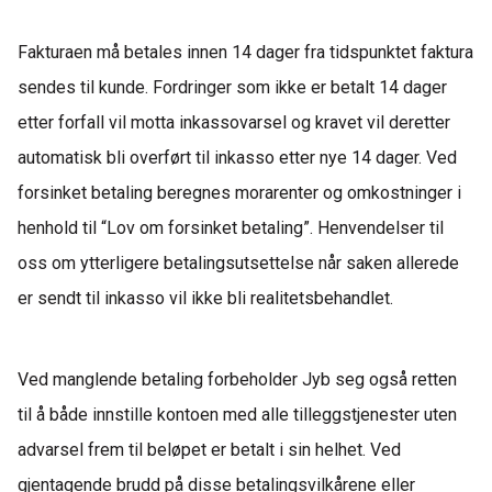
Fakturaen må betales innen
14
dager
fra
tidspunktet
faktura
sendes til kunde
. Fordringer som ikke er betalt
14 dager
etter forfall vil
motta inkassovarsel
og kravet vil deretter
automatisk bli overført til inkasso etter nye 14 dager.
Ved
forsinket betaling beregnes morarenter og omkostninger i
henhold til “Lov om forsinket betaling”.
Henvendelser til
oss om ytterligere betalingsutsettelse når saken allerede
er sendt til inkasso vil ikke bli realitetsbehandlet.
Ved
manglende betaling
forbeholder J
yb
seg
også
retten
til å
både innstille
kontoen med alle tilleggstjenester uten
advarsel
frem til beløpet er betalt i sin helhet.
Ved
gjentagende brudd på disse betalingsvilkåren
e eller