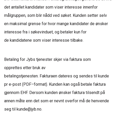
det antallet kandidater som viser interesse innenfor
målgruppen
,
som blir nådd ved søket. Kunden setter selv
en maksimal grense for hvor mange kandidater de ønsker
interesse fra i søkevinduet, og betaler kun for
de
kandidatene som viser interesse tilbake.
Betaling for
Jybs
tjenester skjer via faktura som
opprettes
etter bruk av
betalingstjenesten.
Fa
k
tura
en
dateres og sendes til kunde
pr e-
post
(
PDF
–
format).
Kunden kan også betale faktura
gjennom EHF
.
Dersom kunden ønsker faktura tilsendt på
annen måte enn de
t
som er nevnt overfor må de
henvende
seg til
kunde@jyb.no.